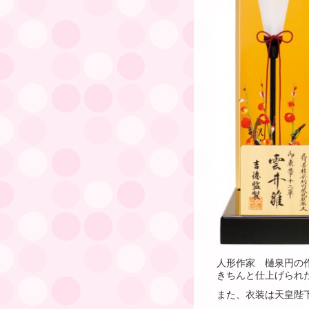
人形作家 樋泉円の
きちんと仕上げられ
また、衣装は天皇陛