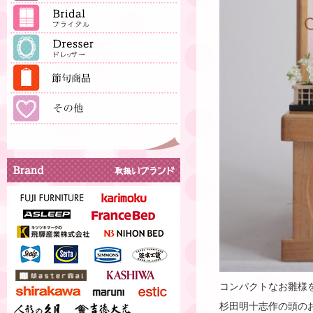
コンパクトなお雛様
杉田明十志作の頭の