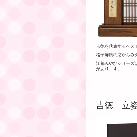
吉徳を代表するベス
格子屏風の窓からみ
江都みやびシリーズ
があります。
吉徳 立