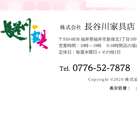
〒910-0838 福井県福井市新保北1丁目
営業時間：10時～19時 ※18時閉店の
定休日：毎週水曜日＋その他1日
Copyright ©2026 株式
表示切替：