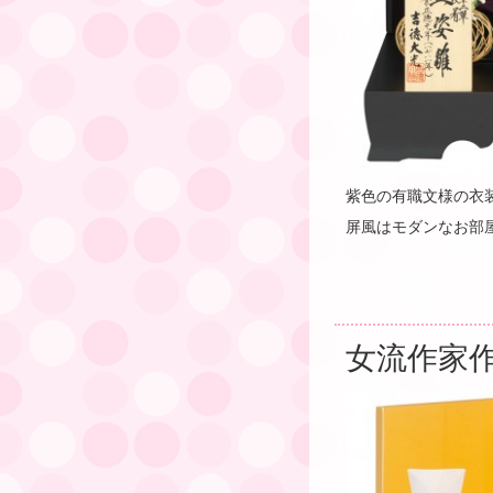
紫色の有職文様の衣
屏風はモダンなお部
女流作家