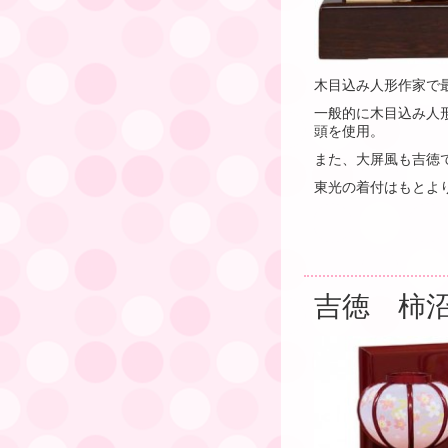
木目込み人形作家で
一般的に木目込み人
頭を使用。
また、大屏風も吉徳
東光の着付はもとよ
吉徳 柿