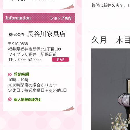
着付は新井久夫で、
久月 木
〒910-0838
福井県福井市新保北1丁目109
ワイプラザ福井 新保店前
TEL. 0776-52-7878
10時～19時
※18時閉店の場合あります
定休日：毎週水曜日＋その他1日
個人情報保護方針