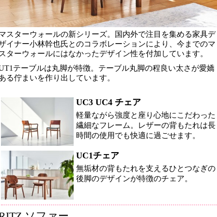
マスターウォールの新シリーズ。国内外で注目を集める家具デ
ザイナー小林幹也氏とのコラボレーションにより、今までのマ
スターウォールにはなかったデザイン性を付加しています。
UT1テーブルは丸脚が特徴。テーブル丸脚の程良い太さが愛嬌
ある佇まいを作り出しています。
UC3 UC4 チェア
軽量ながら強度と座り心地にこだわった
繊細なフレーム。レザーの背もたれは長
時間の使用でも快適に過ごせます。
UC1チェア
無垢材の背もたれを支えるひとつなぎの
後脚のデザインが特徴のチェア。
RITZ ソファー