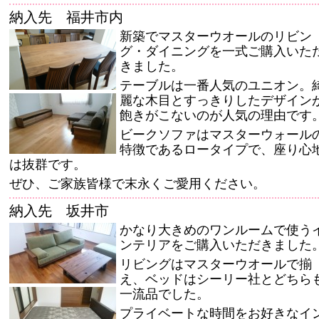
納入先 福井市内
新築でマスターウオールのリビン
グ・ダイニングを一式ご購入いた
きました。
テーブルは一番人気のユニオン。
麗な木目とすっきりしたデザイン
飽きがこないのが人気の理由です
ビークソファはマスターウォール
特徴であるロータイプで、座り心
は抜群です。
ぜひ、ご家族皆様で末永くご愛用ください。
納入先 坂井市
かなり大きめのワンルームで使う
ンテリアをご購入いただきました
リビングはマスターウオールで揃
え、ベッドはシーリー社とどちら
一流品でした。
プライベートな時間をお好きなイ