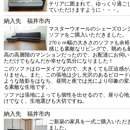
テリアに囲まれて、ゆっくり過ご
ていただけますように・・・。
納入先 福井市内
マスターウオールのシェーズロン
ソファをご購入いただきました。
270ｃｍ幅の大きさのソファも余裕
感じる素敵なリビングで、眺めも
高の高層階のマンションだったので、お配達にお伺い
ただけでもなんだか幸せな気分になりました！
このソファはロータイプなので、大きくても圧迫感が
りません。また、この張地は少し光沢のあるビロード
ような陰影をはなち、昼間と夜では光により印象の変
る素敵な生地です。
ソファは張地によっても個性を出せるので、座り心地
けでなく、生地選びも大切ですね。
納入先 福井市内
ご新築の家具を一式ご購入いただ
ました。